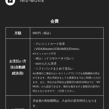
IRIS-MOVIE
会費
月額
660円（税込）
・クレジットカード決済
（VISA/Master/JCB/AMEX/Diners）
※デビットカード不可
・d払い（ドコモケータイ払い）
お支払い方
・auかんたん決済
法
(自動継
・ソフトバンクまとめて支払い
続決済)
※お客様のご都合のよいタイミングでいつでも自動継続の停止
ができます。停止手続きをしても更新日まではご利用いただけ
ます。また、停止のお手続きは更新日の前日24時までに「MY
PAGE」から設定できます。期日を過ぎますと更新日の翌月の
停止となりますので、ご注意ください。
月会員の有効期間は、入会日の翌月同日となりま
す。