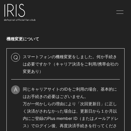
HOME
INFORMATION
機種変更について
PROFILE
IRIS-BLOG
IRIS-MOVIE
ABOUT
スマートフォンの機種変更をしました。何か手続き
Q
は必要ですか？（キャリア決済をご利用/携帯会社の
変更あり）
同じキャリアサイトのIDをご利用の場合、基本的に
A
会員登録
ログイン
はお手続きの必要はございません。
万が一何かしらの理由により「次回更新日」に正し
く決済がされなかった場合は、更新日から１か月以
内にご登録のPlus member ID（またはメールアドレ
ス）でログイン後、再度決済手続きを行ってくださ